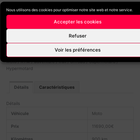
Alp Moto – 2bis rue Germain Sommeiller – 74100 Annemasse
Nous utilisons des cookies pour optimiser notre site web et notre service.
Du mardi au vendredi 9h-12h / 14h-18h30 et samedi fermeture
Accepter les cookies
à 18h00
Refuser
N’hésitez pas à nous contacter pour l’achat de votre moto
neuve afin de bénéficier de nos promos du moment.
Voir les préférences
Moto / KTM / adventure / trail / offroad / Supermotard /
Hypermotard
Détails
Caractéristiques
Détails
Véhicule
Moto
Prix
11690,00
€
Kilomètres
900 km