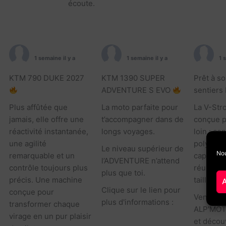
écoute.
ALP MOTO
ALP MOTO
A
1 semaine il y a
1 semaine il y a
1 
KTM 790 DUKE 2027
KTM 1390 SUPER
Prêt à so
ADVENTURE S EVO
sentiers
Plus affûtée que
La moto parfaite pour
La V-Str
jamais, elle offre une
t’accompagner dans de
conçue p
réactivité instantanée,
longs voyages.
loin : con
une agilité
polyvale
Le niveau supérieur de
Nou
remarquable et un
capacité
l’ADVENTURE n’attend
contrôle toujours plus
réunies d
plus que toi.
précis. Une machine
taillé pou
A
Clique sur le lien pour
conçue pour
Venez la
plus d'informations :
transformer chaque
ALP'MOT
brnw.ch/21x4yvM
virage en un pur plaisir
et décou