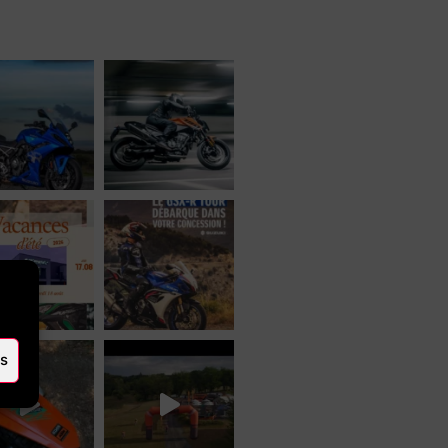
casion 🛠Atelier d’entretien et de
es