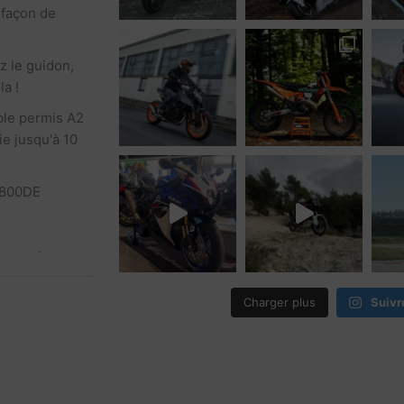
 façon de
 le guidon,
a !
le permis A2
ie jusqu'à 10
800DE
to
cebook
·
Share
Charger plus
Suivr