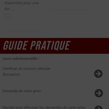
disponible pour une
View on Facebook
·
Share
dur
...
Voir plus
Photo
View on Facebook
·
Share
GUIDE PRATIQUE
Liens administratifs :
Certificat de cession véhicule
d’occasion
Demande de carte grise
Mandat pour effectuer les demandes de carte grise