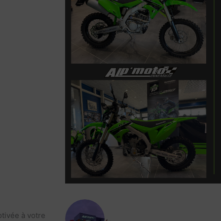
alp_moto
tivée à votre