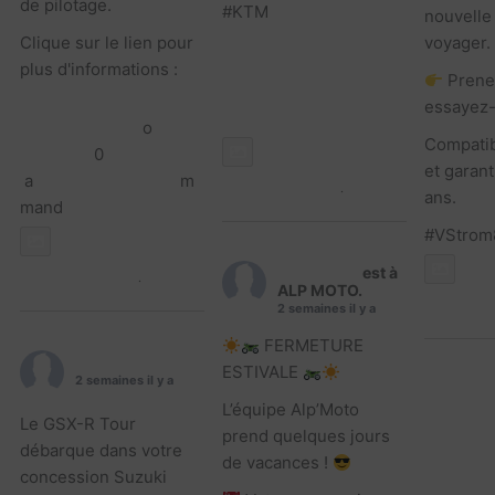
de pilotage.
#KTM
#ReadyToRace
nouvelle
#KTM1390SuperAdve
Clique sur le lien pour
voyager.
ntureSEVO
plus d'informations :
Prenez
#Dare2Adv
brnw.ch/21x4
#ktm
essayez-l
#AdvRider
#KTMAMT
#ReadyToRace
o
#KTM
Compatib
Photo
790Duke
0
#TheScalpe
et garant
l
a
#CutOnCommand
m
View on Facebook
·
Share
ans.
mand
#VStrom
Photo
Pho
ALP MOTO
est à
View on Facebook
·
Share
ALP MOTO.
2 semaines il y a
View on Fa
FERMETURE
ALP MOTO
ESTIVALE
2 semaines il y a
L’équipe Alp’Moto
Le GSX-R Tour
prend quelques jours
débarque dans votre
de vacances !
concession Suzuki