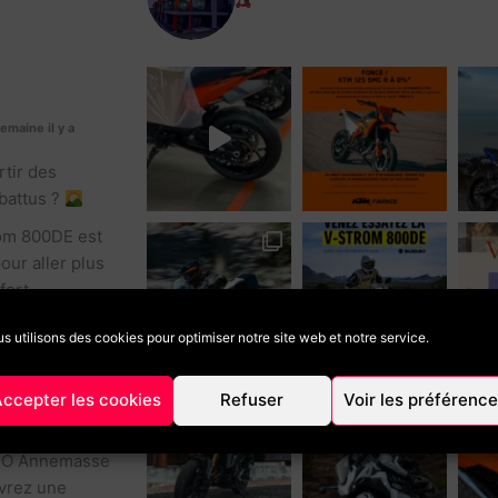
Vente de deux roues neuf et d’oc
réparation @dafy_moto
LP MOTO
semaine il y a
rtir des
 battus ?
om 800DE est
our aller plus
fort,
nce et
s utilisons des cookies pour optimiser notre site web et notre service.
s off-road
ans un trail
r l’exploration.
ccepter les cookies
Refuser
Voir les préférenc
 tester chez
O Annemasse
vrez une